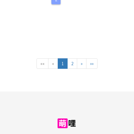
««
«
1
2
»
»»