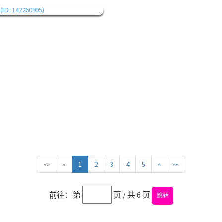
««
«
1
2
3
4
5
»
»»
前往：第
页 / 共 6 页
跳转