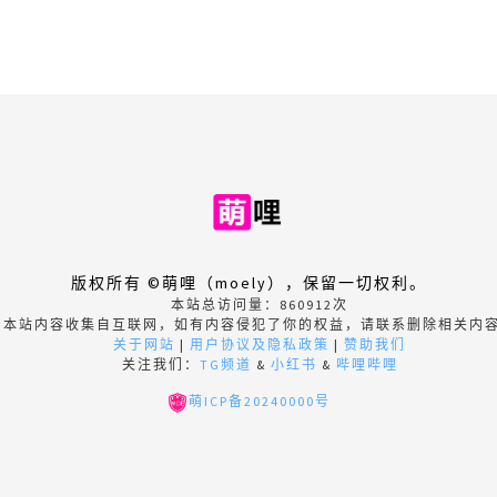
版权所有 ©萌哩（moely），保留一切权利。
本站总访问量：
860912
次
本站内容收集自互联网，如有内容侵犯了你的权益，请联系删除相关内
关于网站
|
用户协议及隐私政策
|
赞助我们
关注我们：
TG频道
&
小红书
&
哔哩哔哩
萌ICP备20240000号