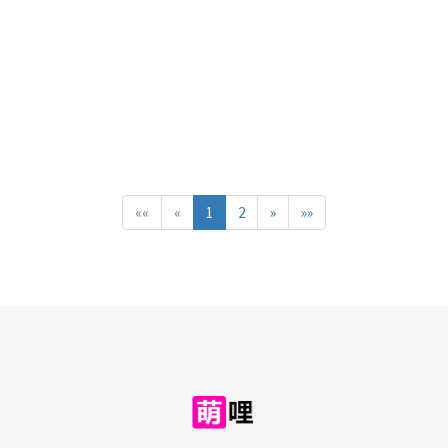
««
«
1
2
»
»»