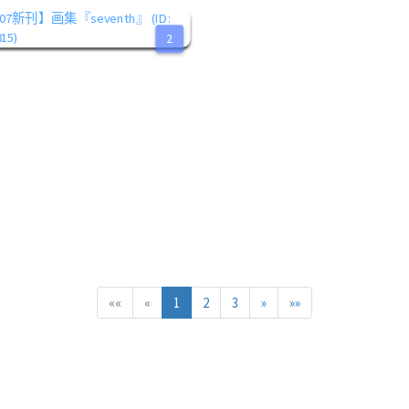
2
««
«
1
2
3
»
»»