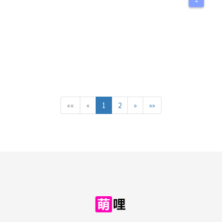
««
«
1
2
»
»»