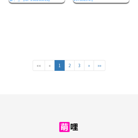
««
«
1
2
3
»
»»