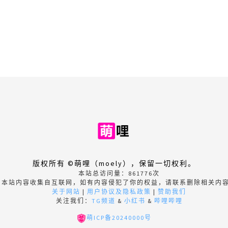
版权所有 ©萌哩（moely），保留一切权利。
本站总访问量：
861776
次
本站内容收集自互联网，如有内容侵犯了你的权益，请联系删除相关内
关于网站
|
用户协议及隐私政策
|
赞助我们
关注我们：
TG频道
&
小红书
&
哔哩哔哩
萌ICP备20240000号