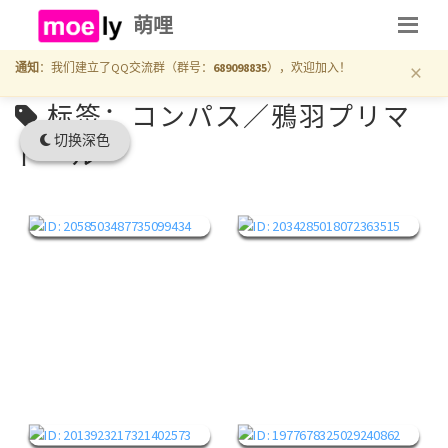
萌哩
×
通知
：我们建立了QQ交流群（群号：
689098835
），欢迎加入！
标签：コンパス／鴉羽プリマ
切换深色
ドール