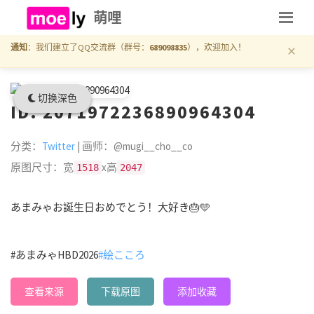
萌哩
×
通知
：我们建立了QQ交流群（群号：
689098835
），欢迎加入！
切换深色
ID: 2071972236890964304
分类：
Twitter
| 画师：@mugi__cho__co
原图尺寸：宽
x高
1518
2047
あまみゃお誕生日おめでとう！大好き🎂🩵
#あまみゃHBD2026
#絵こころ
查看来源
下载原图
添加收藏