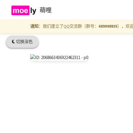
萌哩
通知
：我们建立了QQ交流群（群号：
689098835
），欢
切换深色