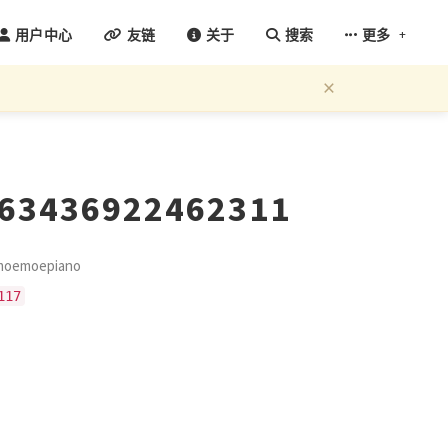
+
用户中心
友链
关于
搜索
更多
×
663436922462311
emoepiano
117