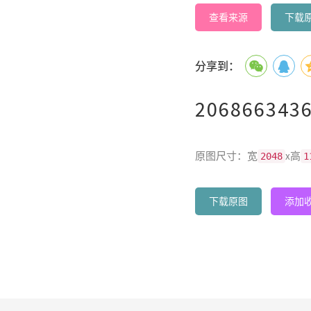
查看来源
下载
分享到：
2068663436
原图尺寸：宽
x高
2048
1
下载原图
添加