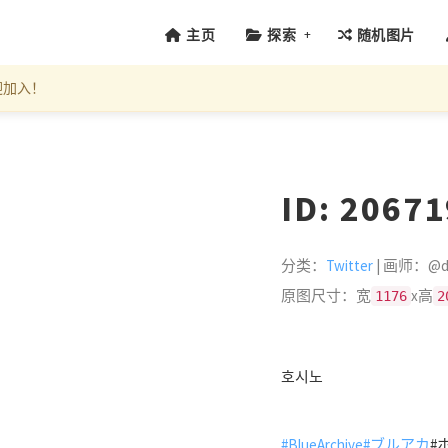
+
主页
探索
随机图片
迎加入！
ID: 2067
分类：
Twitter
| 画师：@dlr
原图尺寸：宽
x高
1176
2
호시노
#BlueArchive
#ブルアカ
#