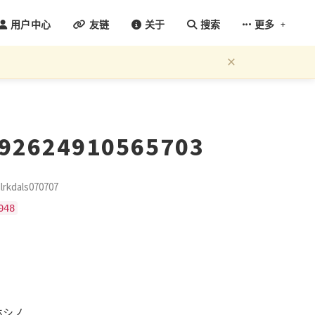
+
用户中心
友链
关于
搜索
更多
×
192624910565703
kdals070707
048
ホシノ