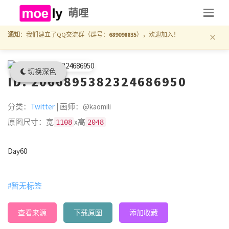
萌哩
×
通知
：我们建立了QQ交流群（群号：
689098835
），欢迎加入！
切换深色
ID: 2066895382324686950
分类：
Twitter
| 画师：@kaomili
原图尺寸：宽
x高
1108
2048
Day60
#暂无标签
查看来源
下载原图
添加收藏