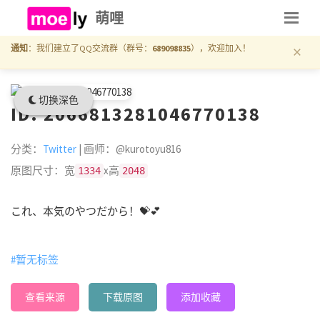
萌哩
×
通知
：我们建立了QQ交流群（群号：
689098835
），欢迎加入！
切换深色
ID: 2066813281046770138
分类：
Twitter
| 画师：@kurotoyu816
原图尺寸：宽
x高
1334
2048
これ、本気のやつだから！💝💕
#暂无标签
查看来源
下载原图
添加收藏