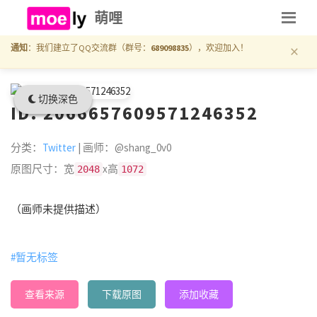
萌哩
×
通知
：我们建立了QQ交流群（群号：
689098835
），欢迎加入！
切换深色
ID: 2066657609571246352
分类：
Twitter
| 画师：@shang_0v0
原图尺寸：宽
x高
2048
1072
（画师未提供描述）
#暂无标签
查看来源
下载原图
添加收藏