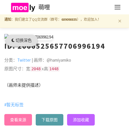
萌哩
×
通知
：我们建立了QQ交流群（群号：
689098835
），欢迎加入！
切换深色
ID: 2066525657706996194
分类：
Twitter
| 画师：@hamiyamiko
原图尺寸：宽
x高
2048
1448
（画师未提供描述）
#暂无标签
查看来源
下载原图
添加收藏