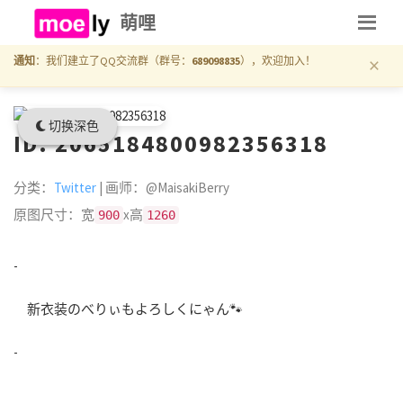
萌哩
×
通知
：我们建立了QQ交流群（群号：
689098835
），欢迎加入！
切换深色
ID: 2065184800982356318
分类：
Twitter
| 画师：@MaisakiBerry
原图尺寸：宽
x高
900
1260
-
新衣装のべりぃもよろしくにゃん🐾
-