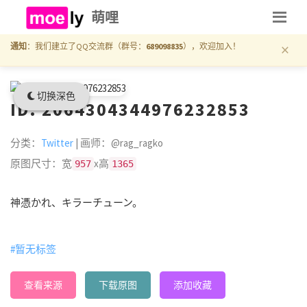
萌哩
×
通知
：我们建立了QQ交流群（群号：
689098835
），欢迎加入！
切换深色
ID: 2064304344976232853
分类：
Twitter
| 画师：@rag_ragko
原图尺寸：宽
x高
957
1365
神憑かれ、キラーチューン。
#暂无标签
查看来源
下载原图
添加收藏