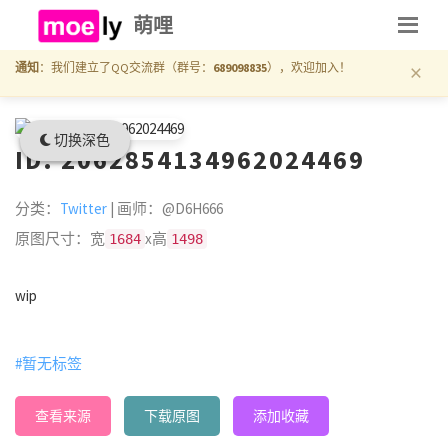
萌哩
×
通知
：我们建立了QQ交流群（群号：
689098835
），欢迎加入！
切换深色
ID: 2062854134962024469
分类：
Twitter
| 画师：@D6H666
原图尺寸：宽
x高
1684
1498
wip
#暂无标签
查看来源
下载原图
添加收藏