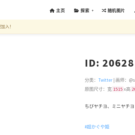
+
主页
探索
随机图片
迎加入！
ID: 2062
分类：
Twitter
| 画师：@sw
原图尺寸：宽
x高
1515
2
ちびヤチヨ、ミニヤチヨ
#超かぐや姫