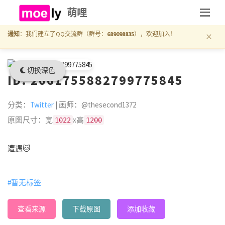
萌哩
×
通知
：我们建立了QQ交流群（群号：
689098835
），欢迎加入！
切换深色
ID: 2061755882799775845
分类：
Twitter
| 画师：@thesecond1372
原图尺寸：宽
x高
1022
1200
遭遇🐱
#暂无标签
查看来源
下载原图
添加收藏