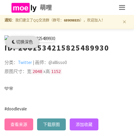
萌哩
×
通知
：我们建立了QQ交流群（群号：
689098835
），欢迎加入！
切换深色
ID: 2061534215825489930
分类：
Twitter
| 画师：@alllisso0
原图尺寸：宽
x高
2048
1152
🩵🌸
#doodlevale
查看来源
下载原图
添加收藏