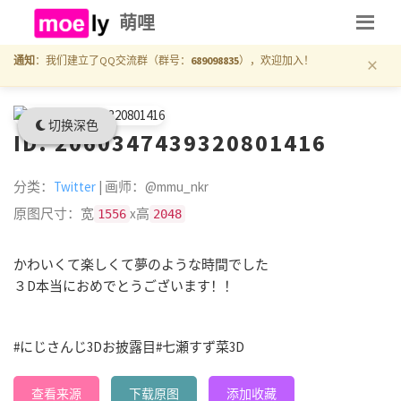
萌哩
×
通知
：我们建立了QQ交流群（群号：
689098835
），欢迎加入！
切换深色
ID: 2060347439320801416
分类：
Twitter
| 画师：@mmu_nkr
原图尺寸：宽
x高
1556
2048
かわいくて楽しくて夢のような時間でした
３D本当におめでとうございます！！
#にじさんじ3Dお披露目
#七瀬すず菜3D
查看来源
下载原图
添加收藏