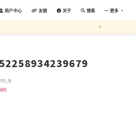
+
用户中心
友链
关于
搜索
更多
×
652258934239679
YO_B
005