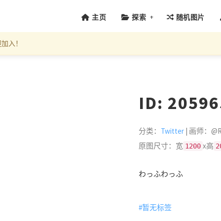
+
主页
探索
随机图片
迎加入！
ID: 2059
分类：
Twitter
| 画师：@R
原图尺寸：宽
x高
1200
2
わっふわっふ
#暂无标签