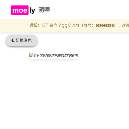
萌哩
通知
：我们建立了QQ交流群（群号：
689098835
），欢
切换深色