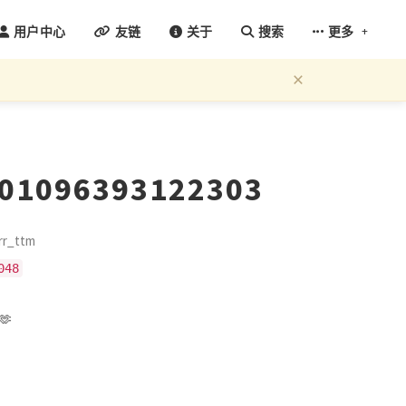
+
用户中心
友链
关于
搜索
更多
×
201096393122303
r_ttm
048
🫶