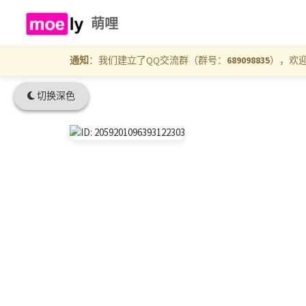
萌哩
通知
：我们建立了QQ交流群（群号：
689098835
），欢
切换深色