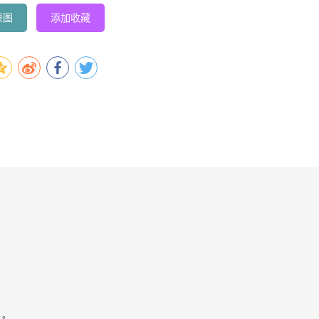
原图
添加收藏
容。