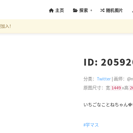
+
主页
探索
随机图片
迎加入！
ID: 2059
分类：
Twitter
| 画师：@rr
原图尺寸：宽
x高
1449
2
いちごなことねちゃん
#学マス