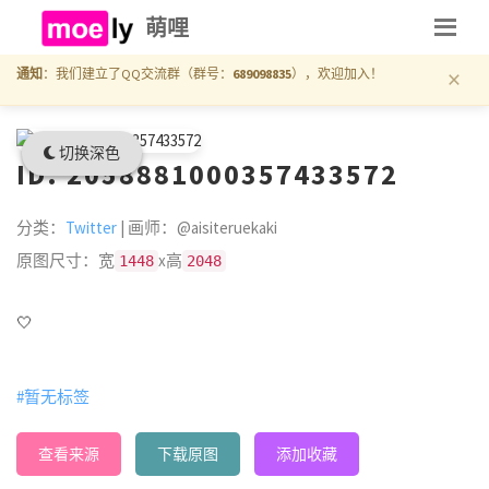
萌哩
×
通知
：我们建立了QQ交流群（群号：
689098835
），欢迎加入！
切换深色
ID: 2058881000357433572
分类：
Twitter
| 画师：@aisiteruekaki
原图尺寸：宽
x高
1448
2048
🤍
#暂无标签
查看来源
下载原图
添加收藏