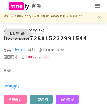
萌哩
×
通知
：我们建立了QQ交流群（群号：
689098835
），欢迎加入！
切换深色
ID: 2058728015232991544
分类：
Twitter
| 画师：@shiratamacaron
原图尺寸：宽
x高
1000
1533
🎂🩵
#暂无标签
查看来源
下载原图
添加收藏