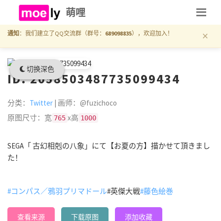
萌哩
×
通知
：我们建立了QQ交流群（群号：
689098835
），欢迎加入！
切换深色
ID: 2058503487735099434
分类：
Twitter
| 画师：@fuzichoco
原图尺寸：宽
x高
765
1000
SEGA「 古幻相剋の八象」にて【お夏の方】描かせて頂きまし
た！
#コンパス／鴉羽プリマドール
#英傑大戦
#藤色絵巻
查看来源
下载原图
添加收藏