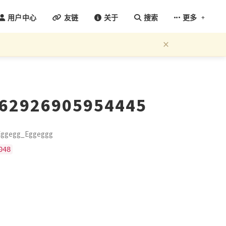
+
用户中心
友链
关于
搜索
更多
×
162926905954445
gegg_Eggeggg
048