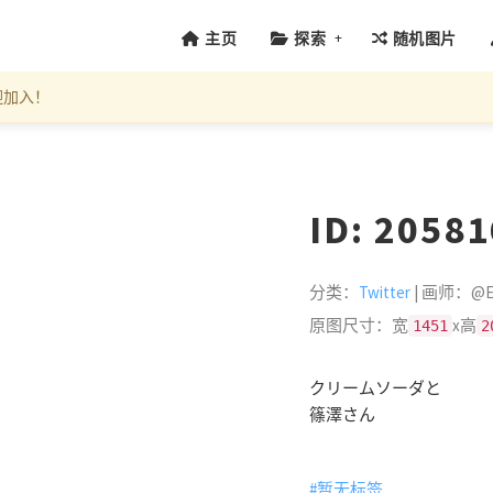
+
主页
探索
随机图片
迎加入！
ID: 2058
分类：
Twitter
| 画师：@Eg
原图尺寸：宽
x高
1451
2
クリームソーダと
篠澤さん
#暂无标签