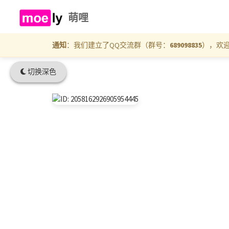
萌哩
通知
：我们建立了QQ交流群（群号：
689098835
），欢
切换深色