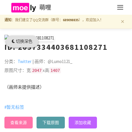
萌哩
×
通知
：我们建立了QQ交流群（群号：
689098835
），欢迎加入！
切换深色
ID: 2057334403681108271
分类：
Twitter
| 画师：@Lumo1121_
原图尺寸：宽
x高
2047
1407
（画师未提供描述）
#暂无标签
查看来源
下载原图
添加收藏