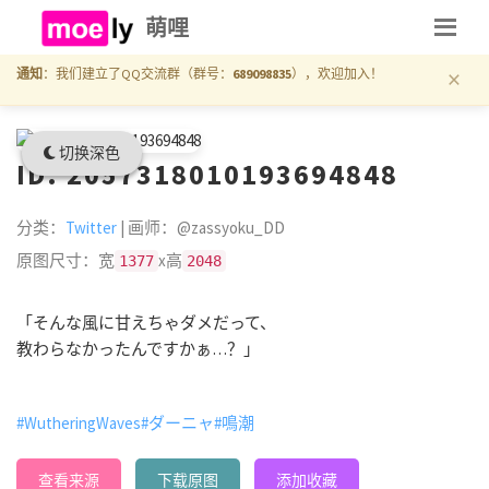
萌哩
×
通知
：我们建立了QQ交流群（群号：
689098835
），欢迎加入！
切换深色
ID: 2057318010193694848
分类：
Twitter
| 画师：@zassyoku_DD
原图尺寸：宽
x高
1377
2048
「そんな風に甘えちゃダメだって、
教わらなかったんですかぁ…？」
#WutheringWaves
#ダーニャ
#鳴潮
查看来源
下载原图
添加收藏