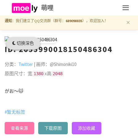
萌哩
×
通知
：我们建立了QQ交流群（群号：
689098835
），欢迎加入！
切换深色
ID: 2055990018150486304
分类：
Twitter
| 画师：@Shimoniki10
原图尺寸：宽
x高
1380
2048
がお～🐱
#暂无标签
查看来源
下载原图
添加收藏