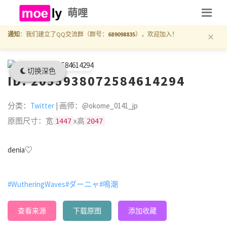
萌哩
×
通知
：我们建立了QQ交流群（群号：
689098835
），欢迎加入！
切换深色
ID: 2055938072584614294
分类：
Twitter
| 画师：@okome_0141_jp
原图尺寸：宽
x高
1447
2047
denia♡
#WutheringWaves
#ダーニャ
#鳴潮
查看来源
下载原图
添加收藏