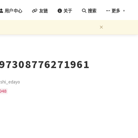
+
用户中心
友链
关于
搜索
更多
×
597308776271961
hi_edayo
048