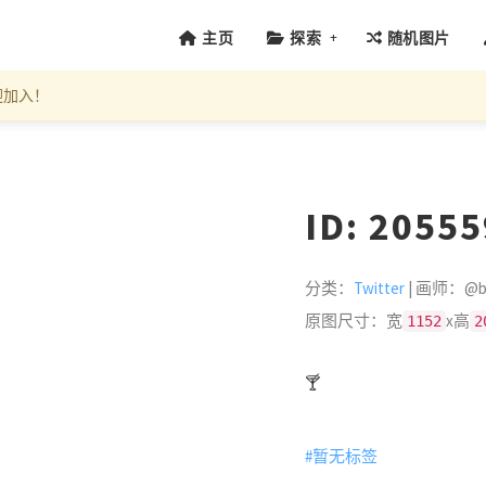
+
主页
探索
随机图片
迎加入！
ID: 2055
分类：
Twitter
| 画师：@bs
原图尺寸：宽
x高
1152
2
🍸
#暂无标签