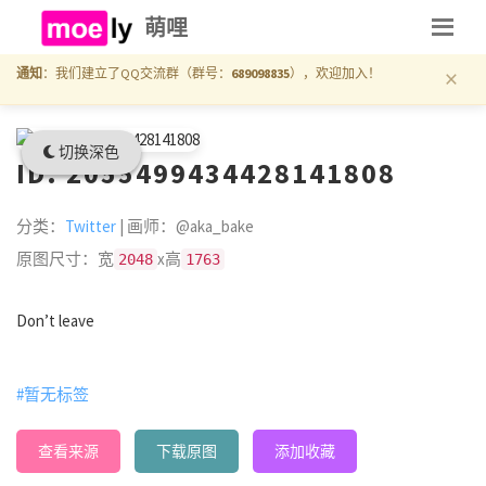
萌哩
×
通知
：我们建立了QQ交流群（群号：
689098835
），欢迎加入！
切换深色
ID: 2055499434428141808
分类：
Twitter
| 画师：@aka_bake
原图尺寸：宽
x高
2048
1763
Don’t leave
#暂无标签
查看来源
下载原图
添加收藏