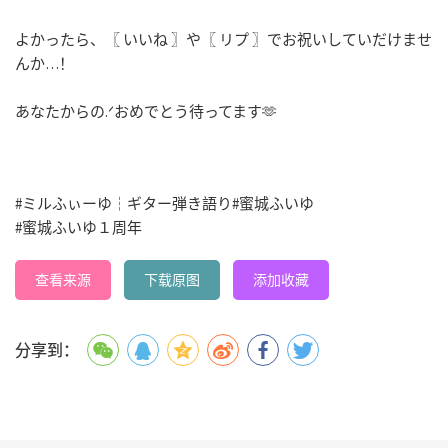
よかったら、〖 いいね 〗や〖 リプ 〗でお祝いしていだけませ
んか…！
あなたからの.ᐟおめでとう待ってます🫶
#ミルふぃーゆ┆ギター弾き語り
#蜜城ふいゆ
#蜜城ふいゆ１周年
查看来源
下载原图
添加收藏
分享到：