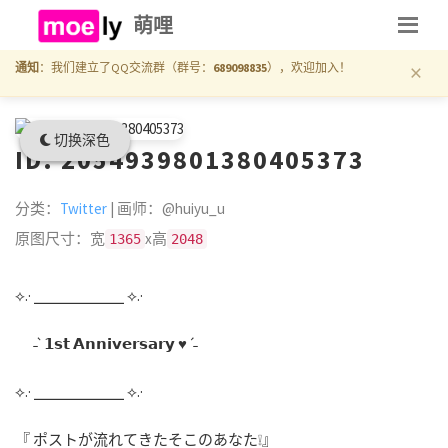
萌哩
×
通知
：我们建立了QQ交流群（群号：
689098835
），欢迎加入！
切换深色
ID: 2054939801380405373
分类：
Twitter
| 画师：@huiyu_u
原图尺寸：宽
x高
1365
2048
⟡.· ⎯⎯⎯⎯⎯⎯⎯⎯⎯⎯ ⟡.·
˗ˋ 𝟭𝘀𝘁 𝗔𝗻𝗻𝗶𝘃𝗲𝗿𝘀𝗮𝗿𝘆 ♥ ˊ˗
⟡.· ⎯⎯⎯⎯⎯⎯⎯⎯⎯⎯ ⟡.·
『 ポストが流れてきたそこのあなた❕』