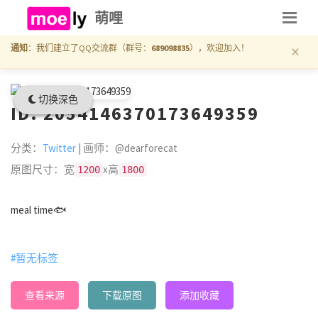
萌哩
×
通知
：我们建立了QQ交流群（群号：
689098835
），欢迎加入！
切换深色
ID: 2054146370173649359
分类：
Twitter
| 画师：@dearforecat
原图尺寸：宽
x高
1200
1800
meal time🐟
#暂无标签
查看来源
下载原图
添加收藏