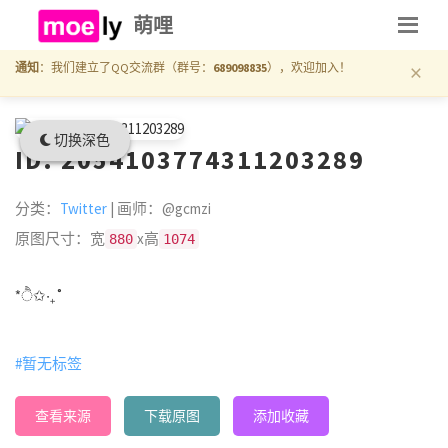
萌哩
×
通知
：我们建立了QQ交流群（群号：
689098835
），欢迎加入！
切换深色
ID: 2054103774311203289
分类：
Twitter
| 画师：@gcmzi
原图尺寸：宽
x高
880
1074
*ੈ✩‧₊˚
#暂无标签
查看来源
下载原图
添加收藏