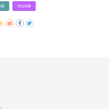
原图
添加收藏
容。