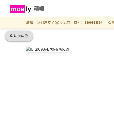
萌哩
通知
：我们建立了QQ交流群（群号：
689098835
），欢
切换深色