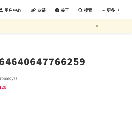
+
用户中心
友链
关于
搜索
更多
×
664640647766259
oamoyasi
128