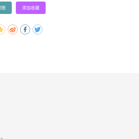
原图
添加收藏
容。