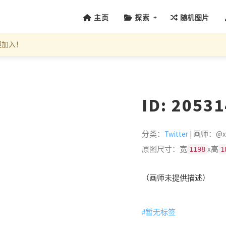
+
主页
探索
随机图片
迎加入！
ID: 2053
分类：
Twitter
| 画师：@xd
原图尺寸：宽
x高
1198
1
（画师未提供描述）
#暂无标签