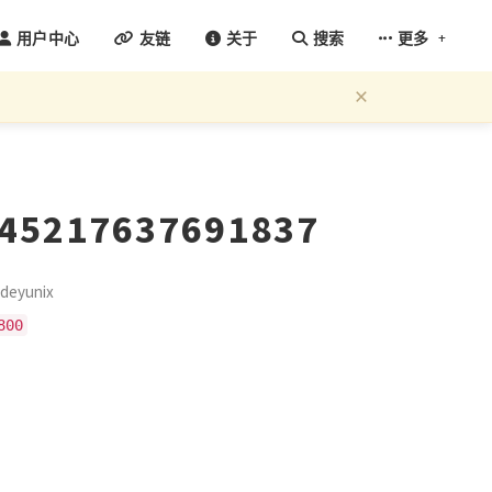
+
用户中心
友链
关于
搜索
更多
×
145217637691837
eyunix
800