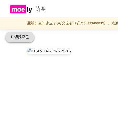
萌哩
通知
：我们建立了QQ交流群（群号：
689098835
），欢
切换深色