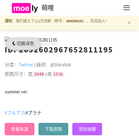
萌哩
×
通知
：我们建立了QQ交流群（群号：
689098835
），欢迎加入！
切换深色
ID: 2052602967652811195
分类：
Twitter
| 画师：@ShiraYuiii
原图尺寸：宽
x高
2048
1536
summer ver.
#ブルアカ
#プラナ
查看来源
下载原图
添加收藏