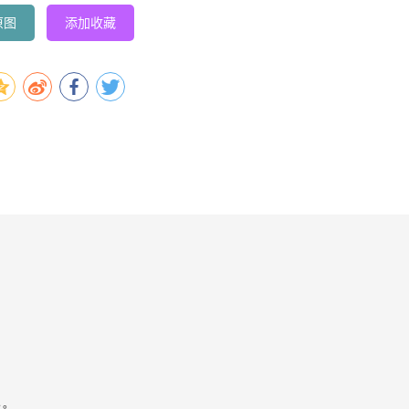
原图
添加收藏
容。