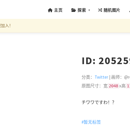
+
主页
探索
随机图片
迎加入！
ID: 2052
分类：
Twitter
| 画师：@rei
原图尺寸：宽
x高
2048
1
チワワですわ！？
#暂无标签