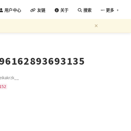
+
用户中心
友链
关于
搜索
更多
×
596162893693135
kakrzk__
152