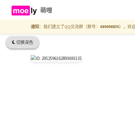
萌哩
通知
：我们建立了QQ交流群（群号：
689098835
），欢
切换深色