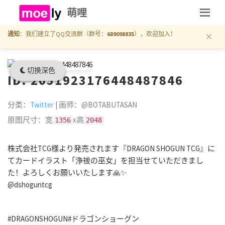
萌哩
×
通知
：我们建立了QQ交流群（群号：
689098835
），欢迎加入！
切换深色
ID: 2051923176448487846
分类：
Twitter
| 画师：@BOTABUTASAN
原图尺寸：宽
x高
1356
2048
株式会社TCG様より発売されます『DRAGON SHOGUN TCG』に
てカードイラスト「浄祓の巫女」を担当せていただきまし
た！よろしくお願いいたします🙏✨
@dshoguntcg
#DRAGONSHOGUN
#ドラゴンショーグン