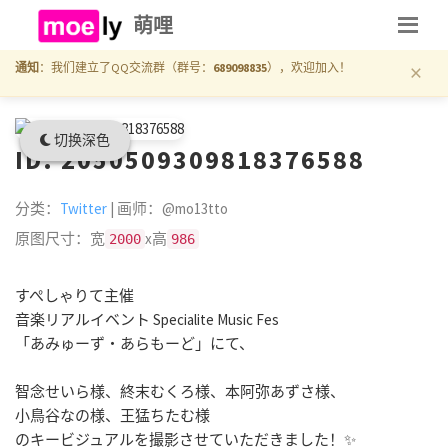
萌哩
×
通知
：我们建立了QQ交流群（群号：
689098835
），欢迎加入！
切换深色
ID: 2050509309818376588
分类：
Twitter
| 画师：@mo13tto
原图尺寸：宽
x高
2000
986
すぺしゃりて主催
音楽リアルイベント Specialite Music Fes
「あみゅーず・あらもーど」にて、
智念せいら様、終末むくろ様、本阿弥あずさ様、
小鳥谷なの様、王猛ちたむ様
のキービジュアルを撮影させていただきました！✨