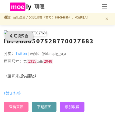
萌哩
×
通知
：我们建立了QQ交流群（群号：
689098835
），欢迎加入！
切换深色
ID: 2050507528770027683
分类：
Twitter
| 画师：@blancpig_yryr
原图尺寸：宽
x高
1315
2048
（画师未提供描述）
#暂无标签
查看来源
下载原图
添加收藏