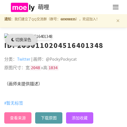
萌哩
×
通知
：我们建立了QQ交流群（群号：
689098835
），欢迎加入！
切换深色
ID: 2050110204516401348
分类：
Twitter
| 画师：@PockyPockycat
原图尺寸：宽
x高
2048
1834
（画师未提供描述）
#暂无标签
查看来源
下载原图
添加收藏