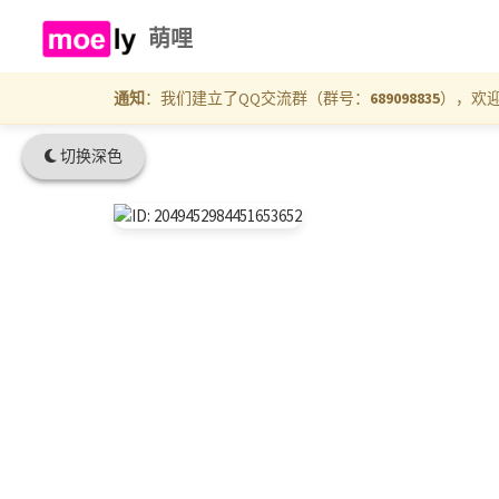
萌哩
通知
：我们建立了QQ交流群（群号：
689098835
），欢
切换深色