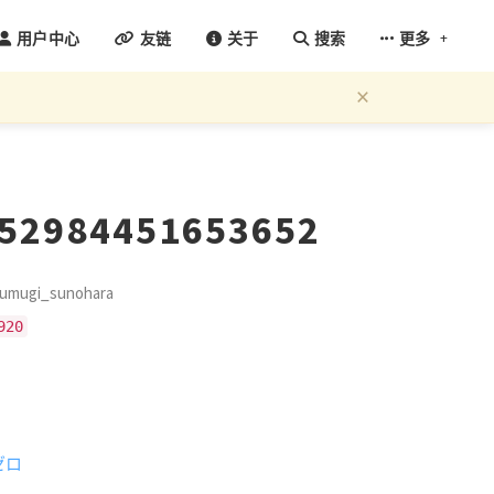
+
用户中心
友链
关于
搜索
更多
×
452984451653652
mugi_sunohara
920
ゼロ