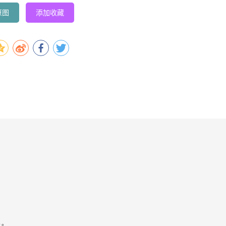
原图
添加收藏
容。