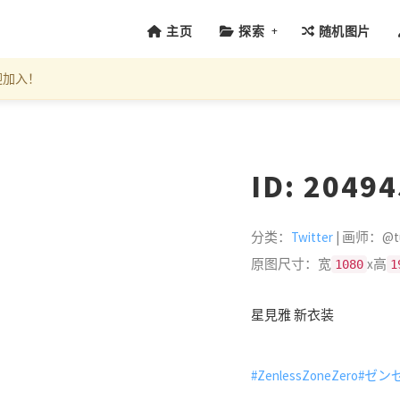
+
主页
探索
随机图片
迎加入！
ID: 2049
分类：
Twitter
| 画师：@tu
原图尺寸：宽
x高
1080
1
星見雅 新衣装
#ZenlessZoneZero
#ゼン