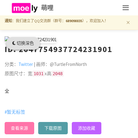
萌哩
×
通知
：我们建立了QQ交流群（群号：
689098835
），欢迎加入！
切换深色
ID: 2047754937724231901
分类：
Twitter
| 画师：@TurtleFromNorth
原图尺寸：宽
x高
1031
2048
全
#暂无标签
查看来源
下载原图
添加收藏