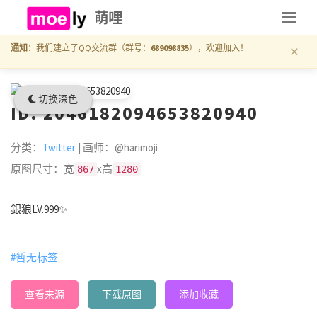
萌哩
×
通知
：我们建立了QQ交流群（群号：
689098835
），欢迎加入！
切换深色
ID: 2046182094653820940
分类：
Twitter
| 画师：@harimoji
原图尺寸：宽
x高
867
1280
銀狼LV.999✨
#暂无标签
查看来源
下载原图
添加收藏