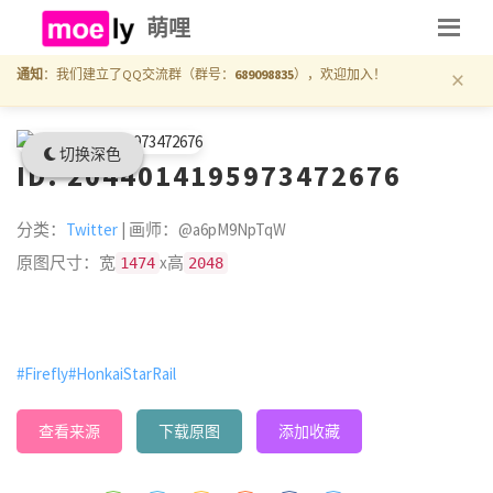
萌哩
×
通知
：我们建立了QQ交流群（群号：
689098835
），欢迎加入！
切换深色
ID: 2044014195973472676
分类：
Twitter
| 画师：@a6pM9NpTqW
原图尺寸：宽
x高
1474
2048
#Firefly
#HonkaiStarRail
查看来源
下载原图
添加收藏