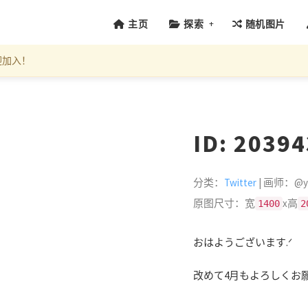
+
主页
探索
随机图片
迎加入！
ID: 2039
分类：
Twitter
| 画师：@ya
原图尺寸：宽
x高
1400
2
おはようございます.ᐟ
改めて4月もよろしくお願