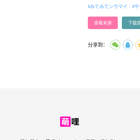
#みてみてシウマイ┊︎
#
查看来源
下载
分享到：