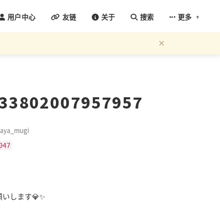
+
用户中心
友链
关于
搜索
更多
×
433802007957957
ya_mugi
047
いします💎✨