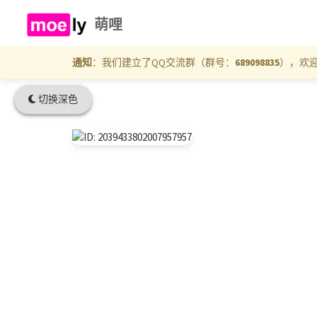
萌哩
通知
：我们建立了QQ交流群（群号：
689098835
），欢
切换深色