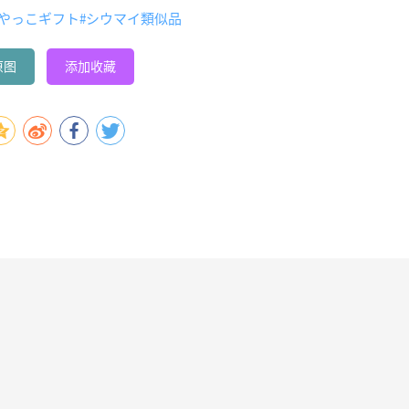
ややっこギフト
#シウマイ類似品
原图
添加收藏